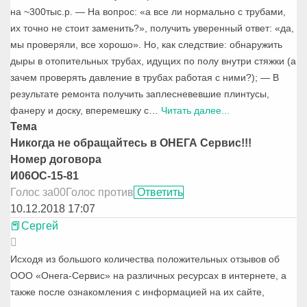
на ~300тыс.р. — На вопрос: «а все ли нормально с трубами,
их точно не стоит заменить?», получить уверенный ответ: «да,
мы проверяли, все хорошо». Но, как следствие: обнаружить
дыры в отопительных трубах, идущих по полу внутри стяжки (а
зачем проверять давление в трубах работая с ними?); — В
результате ремонта получить заплесневевшие плинтусы,
фанеру и доску, вперемешку с
…
Читать далее...
Тема
Никогда не обращайтесь в ОНЕГА Сервис!!!
Номер договора
И06ОС-15-81
Голос за
0
0
Голос против
Ответить
10.12.2018 17:07
📕Сергей
Исходя из большого количества положительных отзывов об
ООО «Онега-Сервис» на различных ресурсах в интернете, а
также после ознакомления с информацией на их сайте,